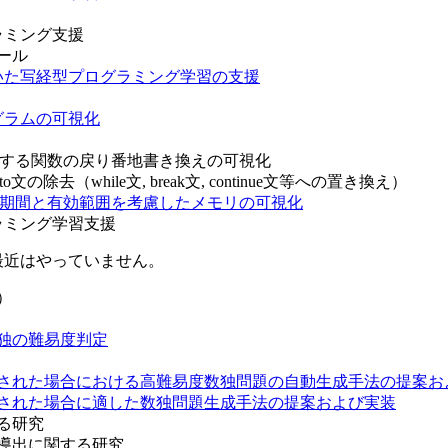
ラミング支援
ール
いた写経型プログラミング学習の支援
グラムの可視化
対する関数の戻り番地書き換えの可視化
の除去（while文, break文, continue文等への置き換え）
域期間と有効範囲を考慮したメモリの可視化
ラミング学習支援
最近はやっていません。
）
数独の難易度判定
された場合における高難易度数独問題の自動生成手法の提案お
された場合に適した数独問題生成手法の提案および実装
る研究
導出に関する研究