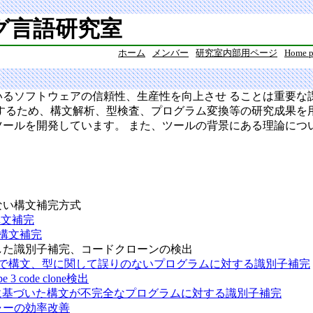
グ言語研究室
ホーム
メンバー
研究室内部用ページ
Home p
いるソフトウェアの信頼性、生産性を向上させ ることは重要な
するため、構文解析、型検査、プログラム変換等の研究成果を
ツールを開発しています。 また、ツールの背景にある理論につ
ない構文補完方式
構文補完
構文補完
した識別子補完、コードクローンの検出
で構文、型に関して誤りのないプログラムに対する識別子補完
pe 3 code clone検出
能に基づいた構文が不完全なプログラムに対する識別子補完
ャーの効率改善